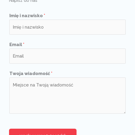
Napisz do nas
Imię i nazwisko
*
Email
*
Twoja wiadomość
*