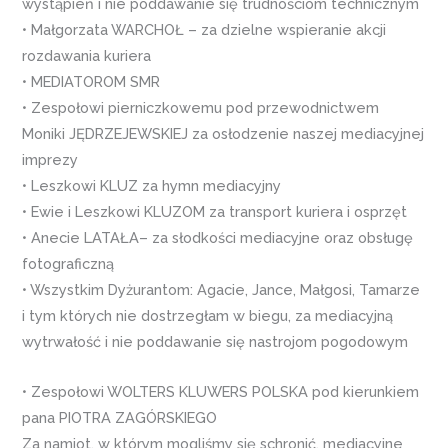
wystąpień i nie poddawanie się trudnościom technicznym
• Małgorzata WARCHOŁ – za dzielne wspieranie akcji
rozdawania kuriera
• MEDIATOROM SMR
• Zespołowi pierniczkowemu pod przewodnictwem
Moniki JĘDRZEJEWSKIEJ za osłodzenie naszej mediacyjnej
imprezy
• Leszkowi KLUZ za hymn mediacyjny
• Ewie i Leszkowi KLUZOM za transport kuriera i osprzęt
• Anecie LATAŁA– za słodkości mediacyjne oraz obsługę
fotograficzną
• Wszystkim Dyżurantom: Agacie, Jance, Małgosi, Tamarze
i tym których nie dostrzegłam w biegu, za mediacyjną
wytrwałość i nie poddawanie się nastrojom pogodowym
• Zespołowi WOLTERS KLUWERS POLSKA pod kierunkiem
pana PIOTRA ZAGÓRSKIEGO
Za namiot, w którym mogliśmy się schronić, mediacyjne