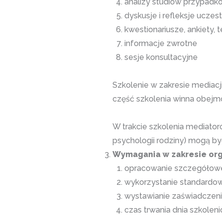
analizy studiów przypadk
dyskusje i refleksje uczes
kwestionariusze, ankiety, t
informacje zwrotne
sesje konsultacyjne
Szkolenie w zakresie mediac
część szkolenia winna obejm
W trakcie szkolenia mediator
psychologii rodziny) mogą by
Wymagania w zakresie orga
opracowanie szczegółowe
wykorzystanie standardow
wystawianie zaświadczeni
czas trwania dnia szkoleni