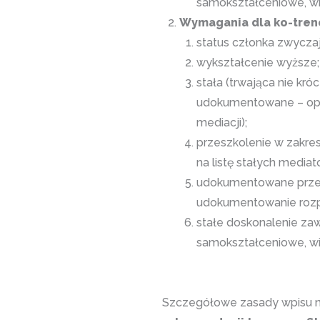
samokształceniowe, wiz
Wymagania dla ko-tren
status członka zwycz
wykształcenie wyższe;
stała (trwająca nie kró
udokumentowane – opcj
mediacji);
przeszkolenie w zakres
na listę stałych media
udokumentowane przesz
udokumentowanie rozpo
stałe doskonalenie zaw
samokształceniowe, wiz
Szczegółowe zasady wpisu n