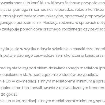
ywania sporu lub konfliktu, w którym fachowo przygotowany
ą stron pomaga im samodzielnie poradzić sobie z konflikte
, zmniejszyć bariery komunikacyjne, opracować propozycje ro
cjonujące porozumienie. Mediacja rodzinna w sprawach dot
nie zastępuje poradnictwa prawnego, rodzinnego czy psychote
uzyskuje się w wyniku odbycia szkolenia o charakterze teo
h
, potwierdzonego zaświadczeniem ukończenia kursu, oraz 
ocedurą stażową) pod okiem doświadczonego mediatora (p
z opiekunem stażu, sporządzenie 2 studiów przypadków)
ie lub w ko-mediacji z innym mediatorem) minimum 5 spraw
pólne stron i ich konsultowanie z doświadczonym trenerem
 20 godz.)
ie lub w ko-mediacji z innym mediatorem) minimum 5 spraw