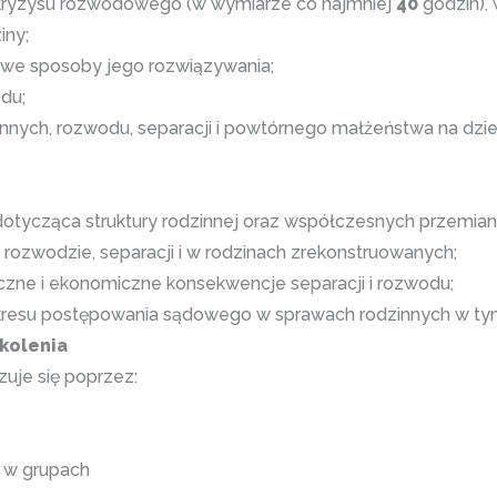
 kryzysu rozwodowego (w wymiarze co najmniej
40
godzin), 
iny;
żliwe sposoby jego rozwiązywania;
odu;
nnych, rozwodu, separacji i powtórnego małżeństwa na dzie
dotycząca struktury rodzinnej oraz współczesnych przemian
 rozwodzie, separacji i w rodzinach zrekonstruowanych;
czne i ekonomiczne konsekwencje separacji i rozwodu;
kresu postępowania sądowego w sprawach rodzinnych w t
kolenia
zuje się poprzez:
i w grupach