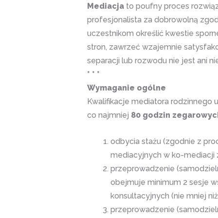
Mediacja
to poufny proces rozwiąz
profesjonalista za dobrowolną zgod
uczestnikom określić kwestie sporne
stron, zawrzeć wzajemnie satysfak
separacji lub rozwodu nie jest ani 
* * *
Wymaganie ogólne
Kwalifikacje mediatora rodzinnego 
co najmniej
80 godzin zegarowyc
odbycia stażu (zgodnie z pr
mediacyjnych w ko-mediacji 
przeprowadzenie (samodzieln
obejmuje minimum 2 sesje ws
konsultacyjnych (nie mniej niż
przeprowadzenie (samodzieln