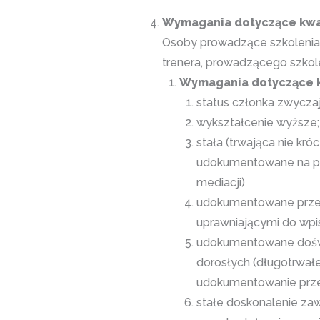
Wymagania dotyczące kwal
Osoby prowadzące szkolenia 
trenera, prowadzącego szko
Wymagania dotyczące kw
status członka zwycz
wykształcenie wyższe;
stała (trwająca nie kró
udokumentowane na pod
mediacji)
udokumentowane przesz
uprawniającymi do wpis
udokumentowane doświ
dorosłych (długotrwał
udokumentowanie prze
stałe doskonalenie zaw