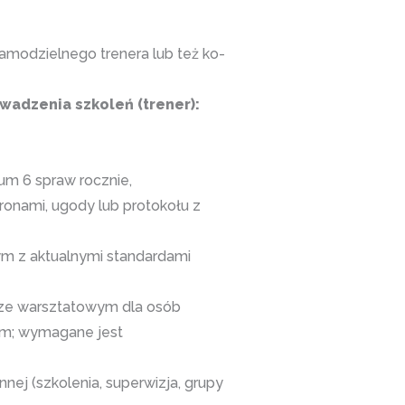
modzielnego trenera lub też ko-
adzenia szkoleń (trener):
mum 6 spraw rocznie,
onami, ugody lub protokołu z
ym z aktualnymi standardami
ze warsztatowym dla osób
wym; wymagane jest
nej (szkolenia, superwizja, grupy