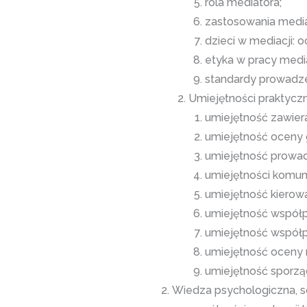
rola mediatora;
zastosowania mediac
dzieci w mediacji: 
etyka w pracy medi
standardy prowadze
Umiejętności praktyczn
umiejętność zawier
umiejętność oceny g
umiejętność prowad
umiejętności komun
umiejętność kierowa
umiejętność współ
umiejętność współpr
umiejętność oceny 
umiejętność sporzą
Wiedza psychologiczna, so