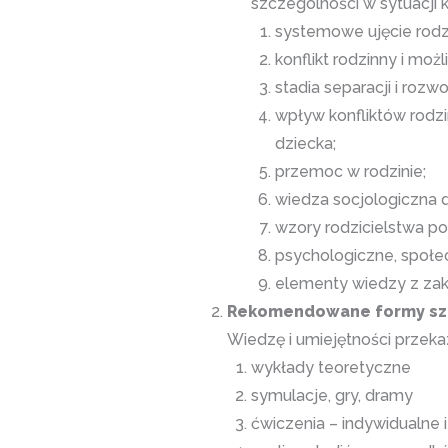
szczególności w sytuacji
systemowe ujęcie rodz
konflikt rodzinny i mo
stadia separacji i rozw
wpływ konfliktów rodzi
dziecka;
przemoc w rodzinie;
wiedza socjologiczna 
wzory rodzicielstwa po
psychologiczne, społe
elementy wiedzy z za
Rekomendowane formy sz
Wiedzę i umiejętności przeka
wykłady teoretyczne
symulacje, gry, dramy
ćwiczenia – indywidualne 