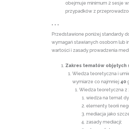
obejmuje minimum 2 sesje wspó
przypadków z przeprowadzony
* * *
Przedstawione poniżej standardy d
wymagań stawianych osobom lub in
wartości i zasady prowadzenia medi
Zakres tematów objętych 
Wiedza teoretyczna i umie
wymiarze co najmniej
40
g
Wiedza teoretyczna z z
wiedza na temat dyn
elementy teorii nego
mediacja jako szcze
zasady mediacji;