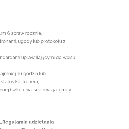
mum 6 spraw rocznie,
ronami, ugody lub protokołu z
tandardami uprawniającymi do wpisu
jmniej 16 godzin lub
tatus ko-trenera;
nej (szkolenia, superwizja, grupy
„Regulamin udzielania