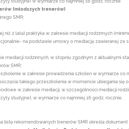
yty studyjne) w wymiarze co najmniej 16 godz. rocznie.
erów (młodszych trenerów)
ajnego SMR;
cej niż 2 lata) praktyka w zakresie mediacji rodzinnych (mini
onalnie- na podstawie umowy o mediację zawieranej ze st
ie mediacji rodzinnych, w stopniu zgodnym z aktualnymi s
torów SMR;
kolenie w zakresie prowadzenia szkoleń w wymiarze co na
częcia takiego przeszkolenia w momencie ubiegania się o s
odowe w zakresie mediacji, w szczególności mediacji rodzin
yty studyjne), w wymiarze co najmniej 16 godz. rocznie.
a listę rekomendowanych trenerów SMR określa dokument