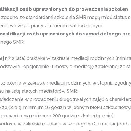
ifikacji osób uprawnionych do prowadzenia szkoleń
zgodne ze standardami szkolenia SMR mogą mieć status sa
lenie we współpracy z trenerem samodzielnym.
alifikacji osób uprawnionych do samodzielnego prow
ajnego SMR;
cej niż 2 lata) praktyka w zakresie mediacji rodzinnych (mini
stawie -opcjonalnie- umowy o mediację zawieranej ze str
kolenie w zakresie mediacji rodzinnych, w stopniu zgodn
u na listę stałych mediatorów SMR;
adczenie w prowadzeniu długotrwałych zajęć o charakter
e zajęcia tj. minimum 16 godzin w jednym bloku szkolenio
prowadzenia minimum 200 godzin szkoleń łącznie)
odowe w zakresie mediacji, w szczególności mediacji rodzin