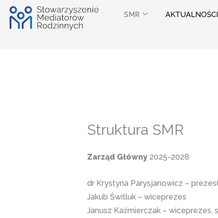
Przejdź
SMR
AKTUALNOŚCI
do
treści
Struktura SMR
Zarząd Główny
2025-2028
dr Krystyna Parysjanowicz – prezes
Jakub Świtluk – wiceprezes
Janusz Kaźmierczak – wiceprezes, s