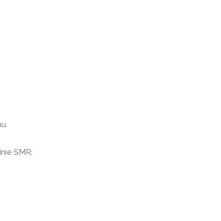
u.
inie SMR;