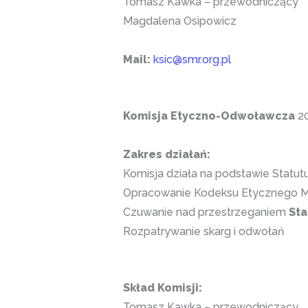
Tomasz Kawka – przewodniczący
Magdalena Osipowicz
Mail:
ksic@smr.org.pl
Komisja Etyczno-Odwoławcza
20
Zakres działań:
Komisja działa na podstawie Statu
Opracowanie Kodeksu Etycznego M
Czuwanie nad przestrzeganiem
Sta
Rozpatrywanie skarg i odwołań
Skład Komisji:
Tomasz Kawka – przewodniczący