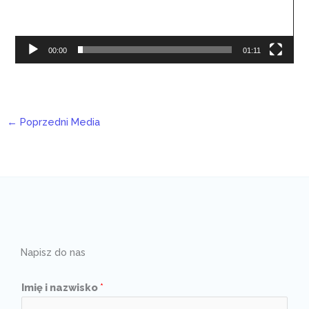
00:00
01:11
←
Poprzedni Media
Napisz do nas
Imię i nazwisko
*