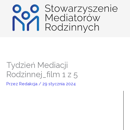
Przejdź
do
treści
Tydzień Mediacji
Rodzinnej_film 1 z 5
Przez
Redakcja
/
29 stycznia 2024
Odtwarzacz
video