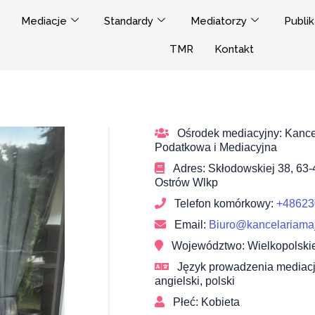
Mediacje
Standardy
Mediatorzy
Publik
TMR
Kontakt
Ośrodek mediacyjny
Kance
Podatkowa i Mediacyjna
Adres
Skłodowskiej 38, 63-
Ostrów Wlkp
Telefon komórkowy
+48623
Email
Biuro@kancelariamaj
Województwo
Wielkopolski
Język prowadzenia mediacj
angielski, polski
Płeć
Kobieta