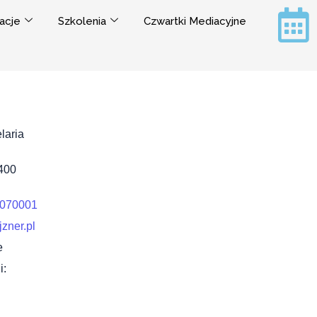
acje
Szkolenia
Czwartki Mediacyjne
laria
400
070001
zner.pl
e
i