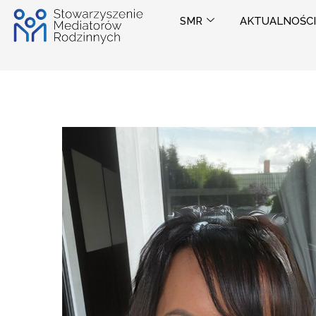
Przejdź
SMR
AKTUALNOŚCI
do
treści