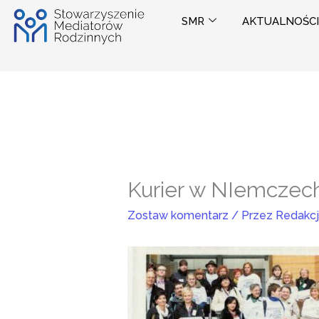
Przejdź
SMR
AKTUALNOŚCI
do
treści
Kurier w NIemczec
Zostaw komentarz
/ Przez
Redakc