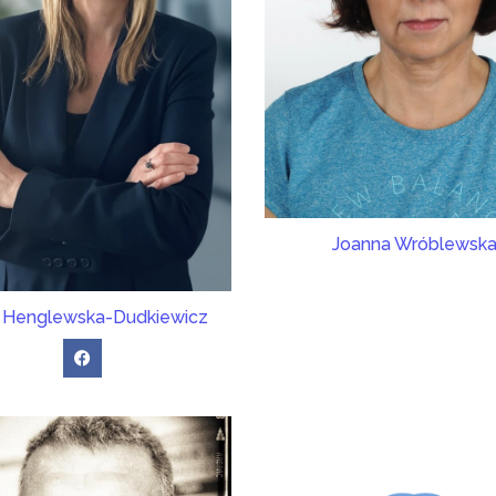
Joanna Wróblewsk
 Henglewska-Dudkiewicz