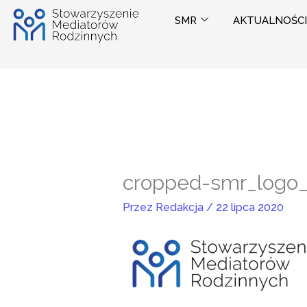
Przejdź
SMR
AKTUALNOŚCI
do
treści
cropped-smr_logo_
Przez
Redakcja
/
22 lipca 2020