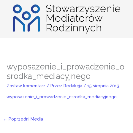
Przejdź
do
treści
wyposazenie_i_prowadzenie_o
srodka_mediacyjnego
Zostaw komentarz
/ Przez
Redakcja
/
15 sierpnia 2013
wyposazenie_i_prowadzenie_osrodka_mediacyjnego
←
Poprzedni Media