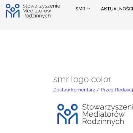
Przejdź
SMR
AKTUALNOŚCI
do
treści
smr logo color
Zostaw komentarz
/ Przez
Redakc