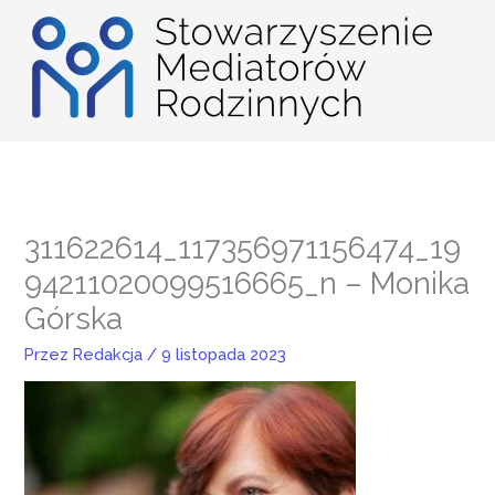
Przejdź
do
treści
311622614_117356971156474_19
94211020099516665_n – Monika
Górska
Przez
Redakcja
/
9 listopada 2023