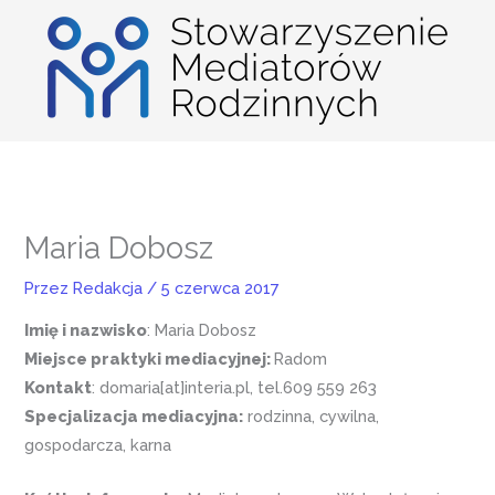
Przejdź
do
treści
Maria Dobosz
Przez
Redakcja
/
5 czerwca 2017
Imię i nazwisko
: Maria Dobosz
Miejsce praktyki mediacyjnej:
Radom
Kontakt
: domaria[at]interia.pl, tel.609 559 263
Specjalizacja mediacyjna:
rodzinna, cywilna,
gospodarcza, karna