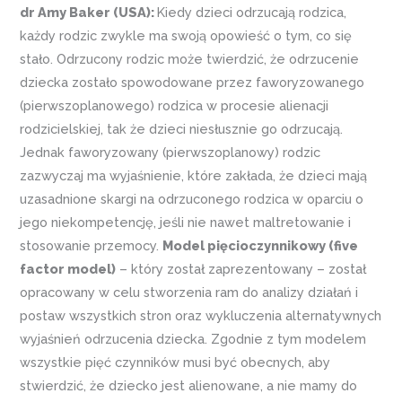
dr Amy Baker (USA):
Kiedy dzieci odrzucają rodzica,
każdy rodzic zwykle ma swoją opowieść o tym, co się
stało. Odrzucony rodzic może twierdzić, że odrzucenie
dziecka zostało spowodowane przez faworyzowanego
(pierwszoplanowego) rodzica w procesie alienacji
rodzicielskiej, tak że dzieci niesłusznie go odrzucają.
Jednak faworyzowany (pierwszoplanowy) rodzic
zazwyczaj ma wyjaśnienie, które zakłada, że ​​dzieci mają
uzasadnione skargi na odrzuconego rodzica w oparciu o
jego niekompetencję, jeśli nie nawet maltretowanie i
stosowanie przemocy.
Model pięcioczynnikowy (five
factor model)
– który został zaprezentowany – został
opracowany w celu stworzenia ram do analizy działań i
postaw wszystkich stron oraz wykluczenia alternatywnych
wyjaśnień odrzucenia dziecka. Zgodnie z tym modelem
wszystkie pięć czynników musi być obecnych, aby
stwierdzić, że dziecko jest alienowane, a nie mamy do