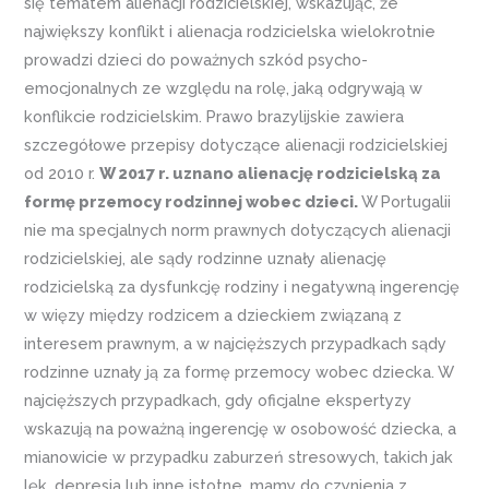
się tematem alienacji rodzicielskiej, wskazując, że
największy konflikt i alienacja rodzicielska wielokrotnie
prowadzi dzieci do poważnych szkód psycho-
emocjonalnych ze względu na rolę, jaką odgrywają w
konflikcie rodzicielskim. Prawo brazylijskie zawiera
szczegółowe przepisy dotyczące alienacji rodzicielskiej
od 2010 r.
W 2017 r. uznano alienację rodzicielską za
formę przemocy rodzinnej wobec dzieci.
W Portugalii
nie ma specjalnych norm prawnych dotyczących alienacji
rodzicielskiej, ale sądy rodzinne uznały alienację
rodzicielską za dysfunkcję rodziny i negatywną ingerencję
w więzy między rodzicem a dzieckiem związaną z
interesem prawnym, a w najcięższych przypadkach sądy
rodzinne uznały ją za formę przemocy wobec dziecka. W
najcięższych przypadkach, gdy oficjalne ekspertyzy
wskazują na poważną ingerencję w osobowość dziecka, a
mianowicie w przypadku zaburzeń stresowych, takich jak
lęk, depresja lub inne istotne, mamy do czynienia z