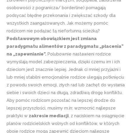
osobowości z pogranicza/ borderline) pomagają
podsycać błędne przekonania i zwiększać szkody dla
wszystkich zaangażowanych. Jak możemy pomóc
rodzicom nie podążać tą niefortunną ścieżką?
Podstawowym obowiązkiem jest zmiana
paradygmatu alimentów z paradygmatu „płacenia”
na „zapewnianie”.
Polubownie nastawieni rodzice
wymyślają model zabezpieczenia, dzięki czemu im i ich
dzieciom jest znacznie lepiej. Jednak ci mniej przyjaźni i
lub mniej stabilni emocjonalnie rodzice ulegają potknięciu
z powodu swoich emocji, złych rad lub zachęt do wysłania
siebie i swoich dzieci na długą, zdradliwą drogę konfliktu.
Aby pomóc rodzicom pozostać na lepszej drodze do
lepszej przyszłości, musimy m.in: wzmocnić najlepsze
praktyki w
zakresie mediacji
, z naciskiem na osiągnięcie
planów rodzicielskich wolnych od konfliktów, w których
oboje rodzice mogą zapewnić dzieciom najlepsze