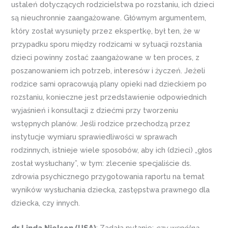
ustaleń dotyczących rodzicielstwa po rozstaniu, ich dzieci
są nieuchronnie zaangażowane. Głównym argumentem,
który został wysunięty przez ekspertkę, był ten, że w
przypadku sporu między rodzicami w sytuacji rozstania
dzieci powinny zostać zaangażowane w ten proces, z
poszanowaniem ich potrzeb, interesów i życzeń. Jeżeli
rodzice sami opracowują plany opieki nad dzieckiem po
rozstaniu, konieczne jest przedstawienie odpowiednich
wyjaśnień i konsultacji z dziećmi przy tworzeniu
wstępnych planów. Jeśli rodzice przechodzą przez
instytucje wymiaru sprawiedliwości w sprawach
rodzinnych, istnieje wiele sposobów, aby ich (dzieci) „głos
został wysłuchany”, w tym: zlecenie specjaliście ds.
zdrowia psychicznego przygotowania raportu na temat
wyników wysłuchania dziecka, zastępstwa prawnego dla
dziecka, czy innych.
dr Linda Nielsen (USA)
: Zadała pytanie:
czy wspólna