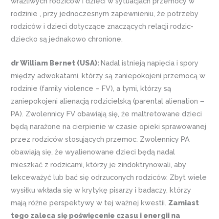
wrażliwych rodziców i dzieci w sytuacjach przemocy w
rodzinie , przy jednoczesnym zapewnieniu, że potrzeby
rodziców i dzieci dotyczące znaczących relacji rodzic-
dziecko są jednakowo chronione.
dr William Bernet (USA):
Nadal istnieją napięcia i spory
między adwokatami, którzy są zaniepokojeni przemocą w
rodzinie (family violence – FV), a tymi, którzy są
zaniepokojeni alienacją rodzicielską (parental alienation –
PA). Zwolennicy FV obawiają się, że maltretowane dzieci
będą narażone na cierpienie w czasie opieki sprawowanej
przez rodziców stosujących przemoc. Zwolennicy PA
obawiają się, że wyalienowane dzieci będą nadal
mieszkać z rodzicami, którzy je zindoktrynowali, aby
lekceważyć lub bać się odrzuconych rodziców. Zbyt wiele
wysiłku wkłada się w krytykę pisarzy i badaczy, którzy
mają różne perspektywy w tej ważnej kwestii.
Zamiast
tego zaleca się poświęcenie czasu i energii na