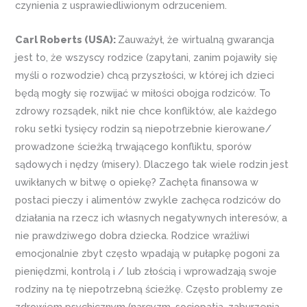
czynienia z usprawiedliwionym odrzuceniem.
Carl Roberts (USA):
Zauważył, że wirtualną gwarancja
jest to, że ​​wszyscy rodzice (zapytani, zanim pojawiły się
myśli o rozwodzie) chcą przyszłości, w której ich dzieci
będą mogły się rozwijać w miłości obojga rodziców. To
zdrowy rozsądek, nikt nie chce konfliktów, ale każdego
roku setki tysięcy rodzin są niepotrzebnie kierowane/
prowadzone ścieżką trwającego konfliktu, sporów
sądowych i nędzy (misery). Dlaczego tak wiele rodzin jest
uwikłanych w bitwę o opiekę? Zachęta finansowa w
postaci pieczy i alimentów zwykle zachęca rodziców do
działania na rzecz ich własnych negatywnych interesów, a
nie prawdziwego dobra dziecka. Rodzice wrażliwi
emocjonalnie zbyt często wpadają w pułapkę pogoni za
pieniędzmi, kontrolą i / lub złością i wprowadzają swoje
rodziny na tę niepotrzebną ścieżkę. Często problemy ze
zdrowiem psychicznym (narcyzm, socjopatia, zaburzenia