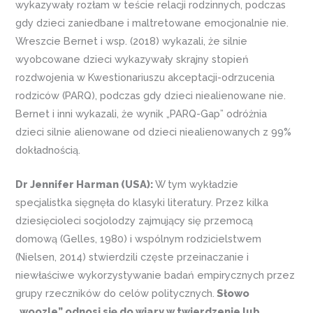
wykazywały rozłam w teście relacji rodzinnych, podczas
gdy dzieci zaniedbane i maltretowane emocjonalnie nie.
Wreszcie Bernet i wsp. (2018) wykazali, że silnie
wyobcowane dzieci wykazywały skrajny stopień
rozdwojenia w Kwestionariuszu akceptacji-odrzucenia
rodziców (PARQ), podczas gdy dzieci niealienowane nie.
Bernet i inni wykazali, że wynik „PARQ-Gap” odróżnia
dzieci silnie alienowane od dzieci niealienowanych z 99%
dokładnością.
Dr Jennifer Harman (USA):
W tym wykładzie
specjalistka sięgnęła do klasyki literatury. Przez kilka
dziesięcioleci socjolodzy zajmujący się przemocą
domową (Gelles, 1980) i wspólnym rodzicielstwem
(Nielsen, 2014) stwierdzili częste przeinaczanie i
niewłaściwe wykorzystywanie badań empirycznych przez
grupy rzeczników do celów politycznych.
Słowo
„woozle” odnosi się do wiary w twierdzenie lub