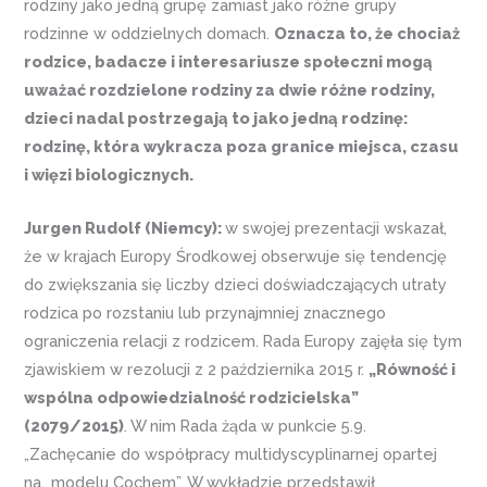
rodziny jako jedną grupę zamiast jako różne grupy
rodzinne w oddzielnych domach.
Oznacza to, że chociaż
rodzice, badacze i interesariusze społeczni mogą
uważać rozdzielone rodziny za dwie różne rodziny,
dzieci nadal postrzegają to jako jedną rodzinę:
rodzinę, która wykracza poza granice miejsca, czasu
i więzi biologicznych.
Jurgen Rudolf (Niemcy):
w swojej prezentacji wskazał,
że w krajach Europy Środkowej obserwuje się tendencję
do zwiększania się liczby dzieci doświadczających utraty
rodzica po rozstaniu lub przynajmniej znacznego
ograniczenia relacji z rodzicem. Rada Europy zajęła się tym
zjawiskiem w rezolucji z 2 października 2015 r.
„Równość i
wspólna odpowiedzialność rodzicielska”
(2079/2015)
. W nim Rada żąda w punkcie 5.9.
„Zachęcanie do współpracy multidyscyplinarnej opartej
na„ modelu Cochem”. W wykładzie przedstawił