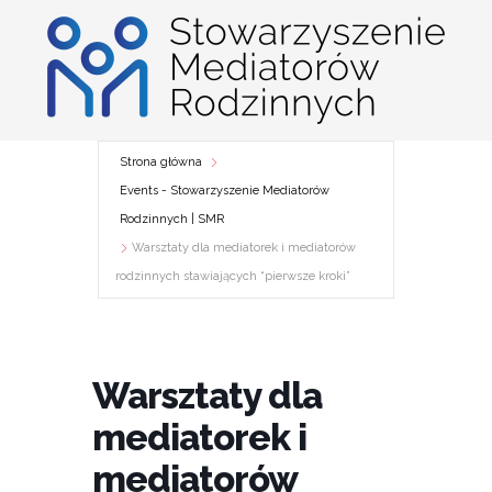
Przejdź
do
treści
Strona główna
Events - Stowarzyszenie Mediatorów
Rodzinnych | SMR
Warsztaty dla mediatorek i mediatorów
rodzinnych stawiających “pierwsze kroki”
Warsztaty dla
mediatorek i
mediatorów