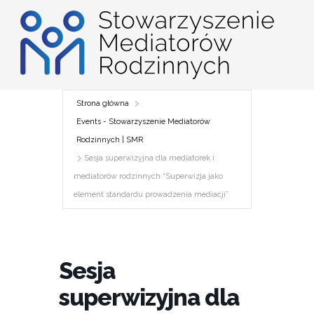
Przejdź
do
treści
Strona główna
Events - Stowarzyszenie Mediatorów
Rodzinnych | SMR
Sesja superwizyjna dla mediatorek i
mediatorów rodzinnych “Superwizja jako
element standardu prowadzenia mediacji”
Sesja
superwizyjna dla