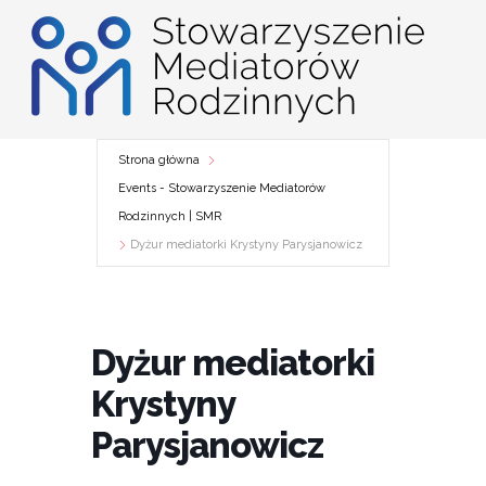
Przejdź
do
treści
Strona główna
Events - Stowarzyszenie Mediatorów
Rodzinnych | SMR
Dyżur mediatorki Krystyny Parysjanowicz
Dyżur mediatorki
Krystyny
Parysjanowicz