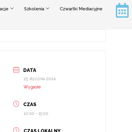
acje
Szkolenia
Czwartki Mediacyjne
DATA
25 stycznia 2024
Wygasłe
CZAS
10:00 - 15:00
CZAS LOKALNY