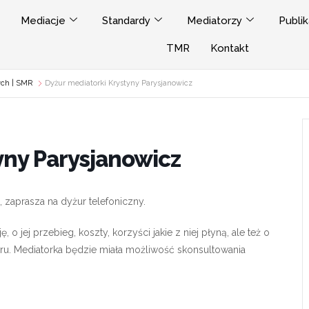
Mediacje
Standardy
Mediatorzy
Publik
TMR
Kontakt
ych | SMR
Dyżur mediatorki Krystyny Parysjanowicz
yny Parysjanowicz
, zaprasza na dyżur telefoniczny.
o jej przebieg, koszty, korzyści jakie z niej płyną, ale też o
poru. Mediatorka będzie miała możliwość skonsultowania