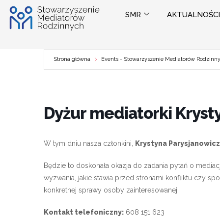
Przejdź
SMR
AKTUALNOŚCI
do
treści
Strona główna
Events - Stowarzyszenie Mediatorów Rodzinn
Dyżur mediatorki Kryst
W tym dniu nasza członkini,
Krystyna Parysjanowicz
Będzie to doskonała okazja do zadania pytań o mediację, 
wyzwania, jakie stawia przed stronami konfliktu czy s
konkretnej sprawy osoby zainteresowanej.
Kontakt telefoniczny:
608 151 623