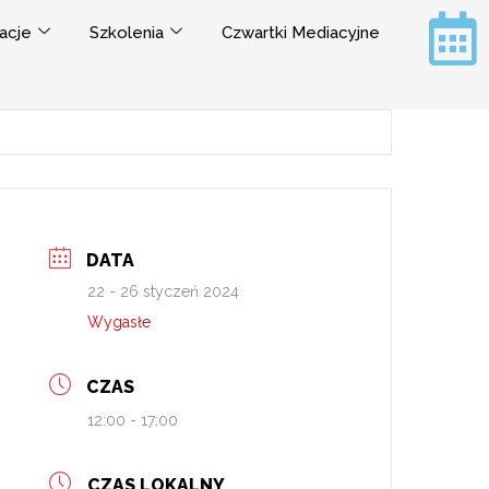
acje
Szkolenia
Czwartki Mediacyjne
DATA
22 - 26 styczeń 2024
Wygasłe
CZAS
12:00 - 17:00
CZAS LOKALNY