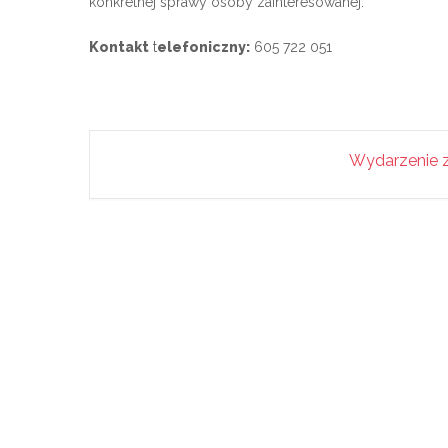
konkretnej sprawy osoby zainteresowanej.
Kontakt
t
elefoniczny:
605 722 051
Wydarzenie z