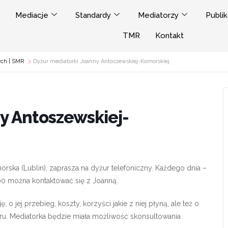
Mediacje
Standardy
Mediatorzy
Publik
TMR
Kontakt
ych | SMR
Dyżur mediatorki Joanny Antoszewskiej-Komorskiej
y Antoszewskiej-
ska (Lublin), zaprasza na dyżur telefoniczny. Każdego dnia –
00 można kontaktować się z Joanną.
o jej przebieg, koszty, korzyści jakie z niej płyną, ale też o
poru. Mediatorka będzie miała możliwość skonsultowania