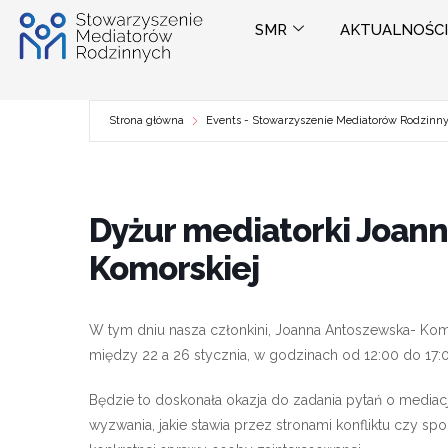
Przejdź
SMR
AKTUALNOŚCI
do
treści
Strona główna
Events - Stowarzyszenie Mediatorów Rodzinn
Dyżur mediatorki Joann
Komorskiej
W tym dniu nasza członkini, Joanna Antoszewska- Komor
między 22 a 26 stycznia, w godzinach od 12:00 do 17:
Będzie to doskonała okazja do zadania pytań o mediację, 
wyzwania, jakie stawia przez stronami konfliktu czy s