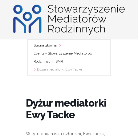
Przejdź
do
treści
Strona główna
Events - Stowarzyszenie Mediatorów
Rodzinnych | SMR
Dyżur mediatorki Ewy Tacke
Dyżur mediatorki
Ewy Tacke
W tym dniu nasza członkini, Ewa Tacke,