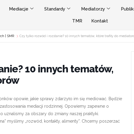
Mediacje
Standardy
Mediatorzy
Publik
TMR
Kontakt
ych | SMR
Czy tylko rozwód i rozstanie? 10 innych tematów, które trafiły do mediato
tanie? 10 innych tematów,
torów
złonków opowie, jakie sprawy zdarzyło im się mediować. Będzie
zastosowania mediacji rodzinnej. Opowiemy zapewne o
o uznaliśmy za obszary do zmiany naszej praktyki.
a” myślimy „rozwód, kontakty, alimenty”. Chcemy poszerzać