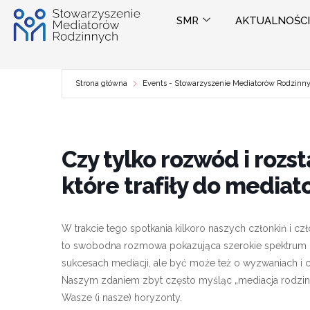
Przejdź
SMR
AKTUALNOŚCI
do
treści
Strona główna
Events - Stowarzyszenie Mediatorów Rodzinn
Czy tylko rozwód i rozs
które trafiły do media
W trakcie tego spotkania kilkoro naszych członkiń i c
to swobodna rozmowa pokazująca szerokie spektrum 
sukcesach mediacji, ale być może też o wyzwaniach i c
Naszym zdaniem zbyt często myśląc „mediacja rodzinn
Wasze (i nasze) horyzonty.