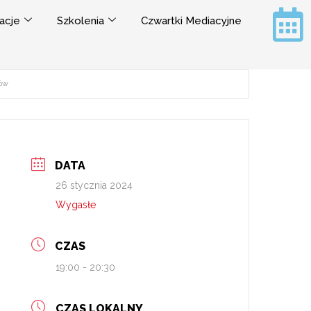
acje
Szkolenia
Czwartki Mediacyjne
rów
DATA
26 stycznia 2024
Wygasłe
CZAS
19:00 - 20:30
CZAS LOKALNY