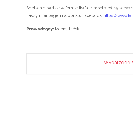
Spotkanie będzie w formie live’a, z możliwością zadaw
naszym fanpage’u na portalu Facebook:
https://www.f
Prowadzący:
Maciej Tański
Wydarzenie z